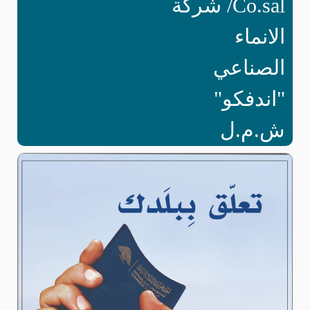
Co.sal/ شركة
الانماء
الصناعي
"اندفكو"
ش.م.ل