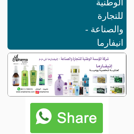
الوطنية
للتجارة
والصناعة -
انيفارما